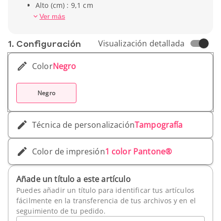
Alto (cm) : 9,1 cm
Ancho (cm) : 7,2 cm
Ver más
Profundidad (cm) : 2,7 cm
Peso unitario : 210 g
1. Conf­iguración
Visualización detallada
Color
Negro
Negro
Técnica de personalización
Tampografía
Color de impresión
1 color Pantone®
Añade un título a este artículo
Puedes añadir un título para identificar tus artículos
fácilmente en la transferencia de tus archivos y en el
seguimiento de tu pedido.