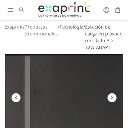
Exaprint
/
Productos
/
Tecnología
/
Estación de
promocionales
carga en plástico
reciclado PD
72W ADAPT