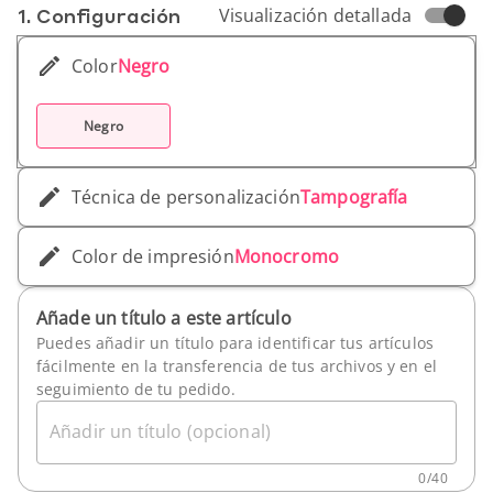
1. Conf­iguración
Visualización detallada
Android.
Color
Negro
Negro
Técnica de personalización
Tampografía
Color de impresión
Monocromo
Añade un título a este artículo
Puedes añadir un título para identificar tus artículos
fácilmente en la transferencia de tus archivos y en el
seguimiento de tu pedido.
Añadir un título (opcional)
0
/
40