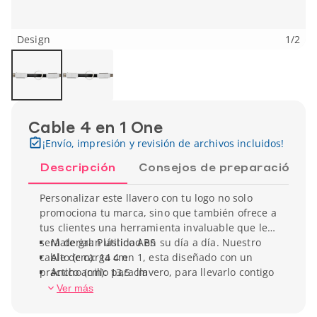
Design
1
/
2
Cable 4 en 1 One
¡Envío, impresión y revisión de archivos incluidos!
Descripción
Consejos de preparación
Personalizar este llavero con tu logo no solo
promociona tu marca, sino que también ofrece a
tus clientes una herramienta invaluable que les
será de gran utilidad en su día a día. Nuestro
Material: Plástico ABS
cable de carga 4 en 1, esta diseñado con un
Alto (cm): 14 cm
práctico anillo para llavero, para llevarlo contigo
Ancho (cm): 13,5 cm
cuando lo necesites. Además, cuenta con
Profundidad (cm): 0,5 cm
Ver más
puertos USB-A, USB-C y un conector 2 en 1,
Peso unitario: 12 g
haciendolo compatible tanto con iOS como con