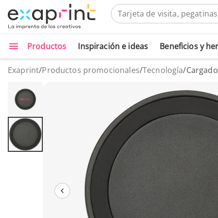
Productos
Inspiración e ideas
Beneficios y h
Exaprint
/
Productos promocionales
/
Tecnología
/
Cargador