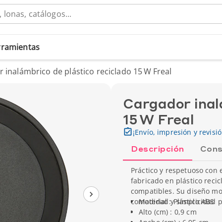
erramientas
 inalámbrico de plástico reciclado 15 W Freal
Cargador inal
15 W Freal
¡Envío, impresión y revisi
Descripción
Cons
Práctico y respetuoso con
fabricado en plástico recic
compatibles. Su diseño mo
comodidad y simplicidad par
Material : Plástico ABS
Alto (cm) : 0,9 cm