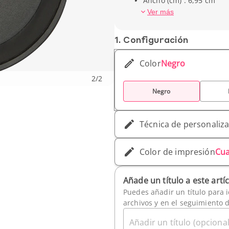
Ancho (cm) : 6,95 cm
Peso unitario : 31 g
Ver más
1. Conf­iguración
Color
Negro
2
/
2
Negro
Técnica de personaliz
Color de impresión
Cua
Añade un título a este artí
Puedes añadir un título para i
archivos y en el seguimiento 
Añadir un título (opcional