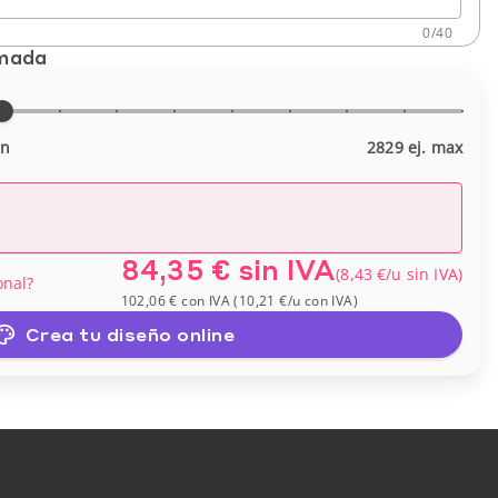
0
/
40
imada
in
2829 ej. max
84,35 €
sin IVA
(
8,43 €
/u
sin IVA
)
onal?
102,06 €
con IVA
(
10,21 €
/u
con IVA
)
Crea tu diseño online