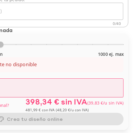
)
0
/
40
imada
in
1000 ej. max
te no disponible
398,34 €
sin IVA
(
39,83 €
/u
sin IVA
)
onal?
481,99 €
con IVA
(
48,20 €
/u
con IVA
)
Crea tu diseño online