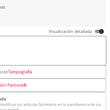
 ABS
Visualización detallada
ación
Tampografía
olor Pantone®
culo
dentificar tus artículos fácilmente en la transferencia de tus
de tu pedido.