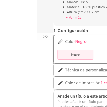
Marca: Tekio
Material: 100% plástico
Altura (cm): 11.7 cm
Ancho (cm): 6.4 cm
Ver más
Peso unitario: 450 g
1. Conf­iguración
2
/
2
Color
Negro
Negro
Técnica de personaliz
Color de impresión
1 c
Añade un título a este artí
Puedes añadir un título para i
archivos y en el seguimiento 