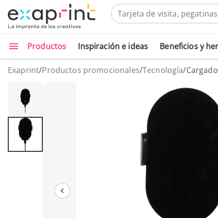
Productos
Inspiración e ideas
Beneficios y h
Exaprint
/
Productos promocionales
/
Tecnología
/
Cargado