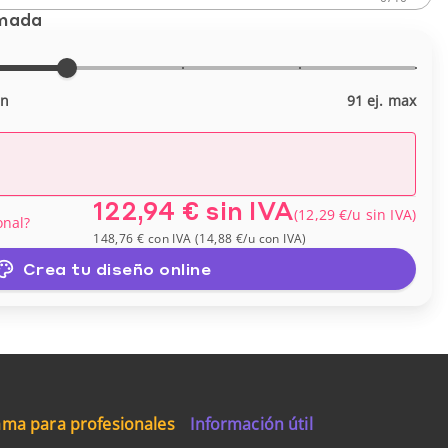
imada
in
91 ej. max
122,94 €
sin IVA
(
12,29 €
/u
sin IVA
)
onal?
148,76 €
con IVA
(
14,88 €
/u
con IVA
)
Crea tu diseño online
ma para profesionales
Información útil