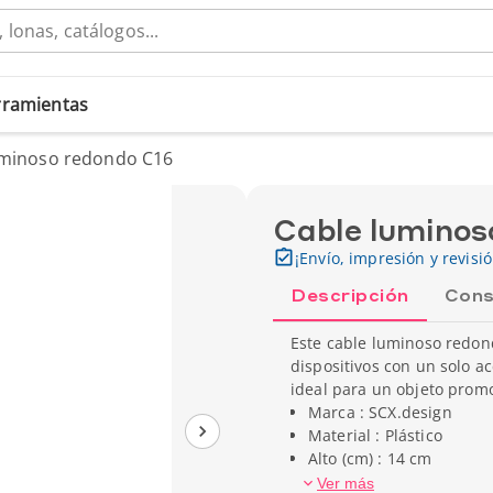
erramientas
uminoso redondo C16
Cable luminos
¡Envío, impresión y revisi
Descripción
Cons
Este cable luminoso redond
dispositivos con un solo a
ideal para un objeto promo
Marca : SCX.design
Material : Plástico
Alto (cm) : 14 cm
Ancho (cm) : 3,5 cm
Ver más