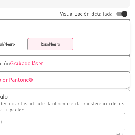
cm
Visualización detallada
ul/Negro
Rojo/Negro
ación
Grabado láser
olor Pantone®
culo
dentificar tus artículos fácilmente en la transferencia de tus
de tu pedido.
)
0
/
40