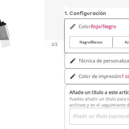
Profundidad (cm) : 1,2 
Peso unitario : 25 g
1. Conf­iguración
Color
Rojo/Negro
Negro/Blanco
Az
2
/
2
Técnica de personaliz
Color de impresión
1 c
Añade un título a este artí
Puedes añadir un título para i
archivos y en el seguimiento 
Añadir un título (opcional