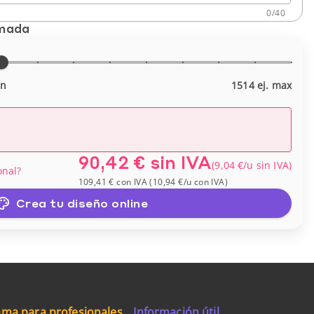
0
/
40
imada
in
1514 ej. max
90,42 €
sin IVA
(
9,04 €
/u
sin IVA
)
onal?
109,41 €
con IVA
(
10,94 €
/u
con IVA
)
Crea tu diseño online
ma para profesionales
Información útil