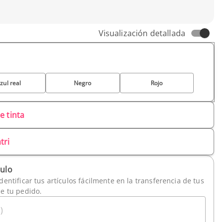
m
Visualización detallada
zul real
Negro
Rojo
e tinta
tri
culo
dentificar tus artículos fácilmente en la transferencia de tus
de tu pedido.
)