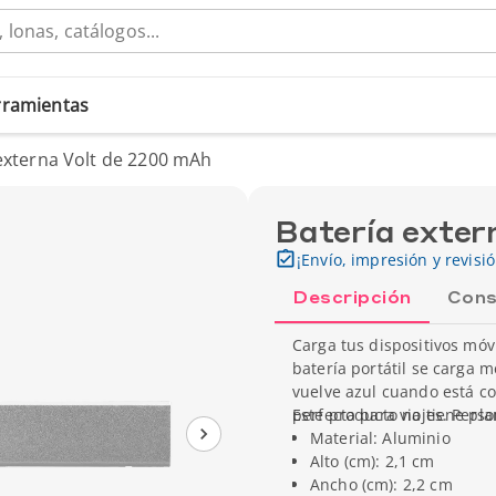
erramientas
externa Volt de 2200 mAh
Batería exter
¡Envío, impresión y revisi
Descripción
Cons
Carga tus dispositivos móv
batería portátil se carga m
vuelve azul cuando está co
perfecta para viajes. Pers
Este producto no tiene pla
Material: Aluminio
Alto (cm): 2,1 cm
Ancho (cm): 2,2 cm