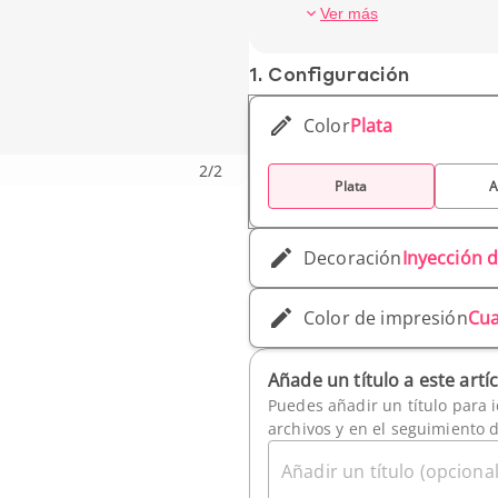
Profundidad (cm): 9,3 c
Ver más
Peso unitario: 84 g
1. Conf­iguración
Color
Plata
2
/
2
Plata
A
Decoración
Inyección d
Color de impresión
Cua
Añade un título a este artí
Puedes añadir un título para i
archivos y en el seguimiento 
Añadir un título (opcional