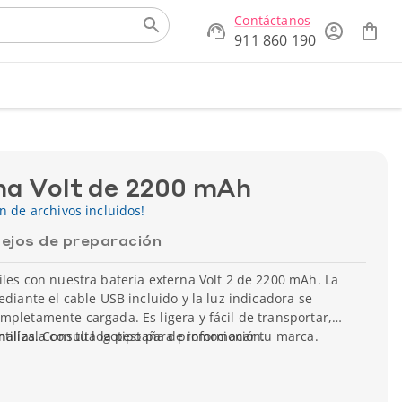
Contáctanos
911 860 190
na Volt de 2200 mAh
ón de archivos incluidos!
ejos de preparación
iles con nuestra batería externa Volt 2 de 2200 mAh. La
ediante el cable USB incluido y la luz indicadora se
mpletamente cargada. Es ligera y fácil de transportar,
onalízala con tu logotipo para promocionar tu marca.
ntillas. Consulta la pestaña de información.