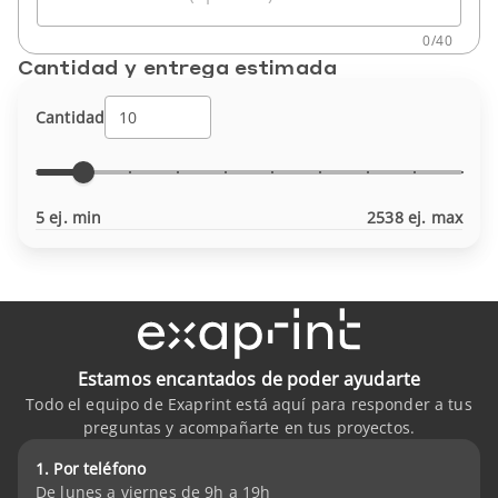
0
/
40
Cantidad y entrega estimada
Cantidad
5 ej. min
2538 ej. max
Estamos encantados de poder ayudarte
Todo el equipo de Exaprint está aquí para responder a tus
preguntas y acompañarte en tus proyectos.
1. Por teléfono
De lunes a viernes de 9h a 19h