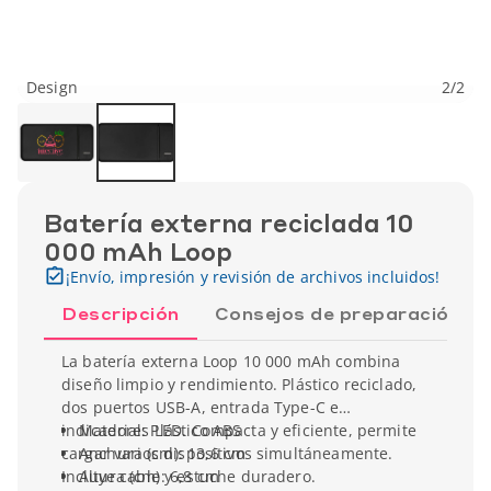
Design
2
/
2
Batería externa reciclada 10
000 mAh Loop
¡Envío, impresión y revisión de archivos incluidos!
Descripción
Consejos de preparación
La batería externa Loop 10 000 mAh combina
diseño limpio y rendimiento. Plástico reciclado,
dos puertos USB-A, entrada Type-C e
indicadores LED. Compacta y eficiente, permite
Material: Plástico ABS
cargar varios dispositivos simultáneamente.
Anchura (cm): 13,6 cm
Incluye cable y estuche duradero.
Altura (cm): 6,8 cm