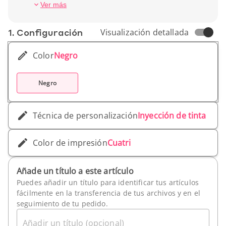
Peso unitario: 216 g
Ver más
1. Conf­iguración
Visualización detallada
Color
Negro
Negro
Técnica de personalización
Inyección de tinta
Color de impresión
Cuatri
Añade un título a este artículo
Puedes añadir un título para identificar tus artículos
fácilmente en la transferencia de tus archivos y en el
seguimiento de tu pedido.
Añadir un título (opcional)