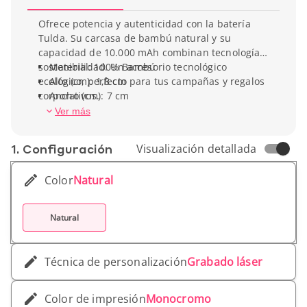
Ofrece potencia y autenticidad con la batería
Tulda. Su carcasa de bambú natural y su
capacidad de 10.000 mAh combinan tecnología y
sostenibilidad. Un accesorio tecnológico
Material: 100% Bambú
ecológico, perfecto para tus campañas y regalos
Alto (cm): 1,8 cm
corporativos.
Ancho (cm): 7 cm
Profundidad (cm): 14,9 cm
Ver más
Peso unitario: 239,5 g
1. Conf­iguración
Visualización detallada
Color
Natural
Natural
Técnica de personalización
Grabado láser
Color de impresión
Monocromo