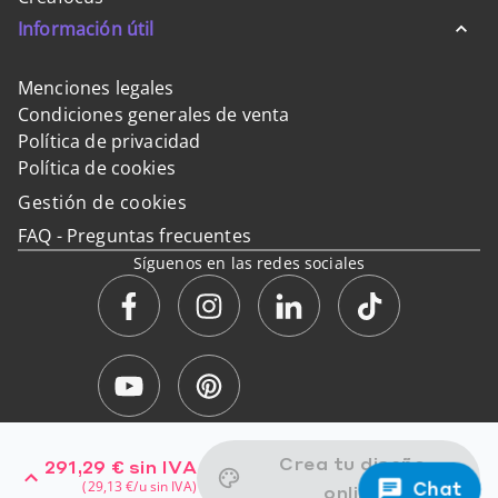
Información útil
Menciones legales
Condiciones generales de venta
Política de privacidad
Política de cookies
Gestión de cookies
FAQ - Preguntas frecuentes
Síguenos en las redes sociales
Pago 100% seguro
Crea tu diseño
291,29 €
sin IVA
Todos los precios no incluyen IVA – Entrega en Península y Baleares.
(
29,13 €
/u
sin IVA
)
Chat
online