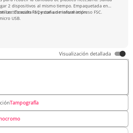
gar 2 dispositivos al mismo tiempo. Empaquetada en
on certificación FSC y con un manual impreso FSC.
ntillas. Consulta la pestaña de información.
micro USB.
Visualización detallada
ación
Tampografía
nocromo