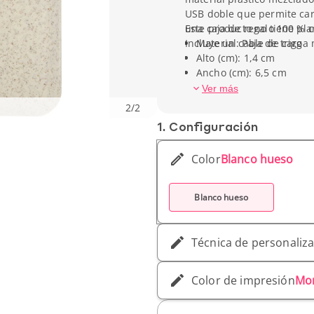
USB doble que permite car
una caja de regalo 100 % c
Este producto no tiene pla
Incluye un cable de carga 
Material: Paja de trigo
Alto (cm): 1,4 cm
Ancho (cm): 6,5 cm
Peso unitario: 101 g
Ver más
2
/
2
1. Conf­iguración
Color
Blanco hueso
Blanco hueso
Técnica de personaliz
Color de impresión
Mo