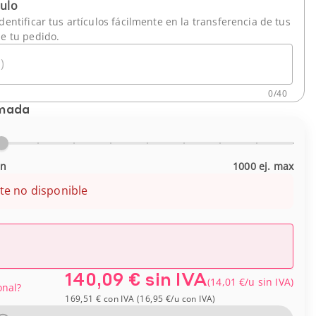
culo
dentificar tus artículos fácilmente en la transferencia de tus
de tu pedido.
)
0
/
40
imada
in
1000 ej. max
te no disponible
140,09 €
sin IVA
(
14,01 €
/u
sin IVA
)
onal?
169,51 €
con IVA
(
16,95 €
/u
con IVA
)