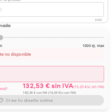
)
0
/
40
imada
in
1000 ej. max
te no disponible
132,53 €
sin IVA
(
13,25 €
/u
sin IVA
)
onal?
160,36 €
con IVA
(
16,04 €
/u
con IVA
)
Crea tu diseño online