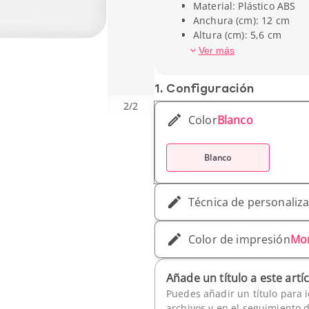
Material: Plástico ABS
Anchura (cm): 12 cm
Altura (cm): 5,6 cm
Peso unitario: 190 gr
Ver más
1. Conf­iguración
2
/
2
Color
Blanco
Blanco
Técnica de personaliz
Color de impresión
Mo
Añade un título a este artí
Puedes añadir un título para i
archivos y en el seguimiento 