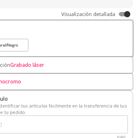
Visualización detallada
ural/Negro
ación
Grabado láser
nocromo
culo
dentificar tus artículos fácilmente en la transferencia de tus
de tu pedido.
)
0
/
40