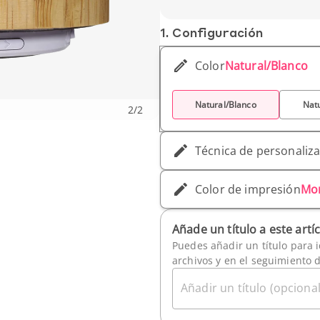
1. Conf­iguración
Color
Natural/Blanco
Natural/Blanco
Nat
2
/
2
Técnica de personaliz
Color de impresión
Mo
Añade un título a este artí
Puedes añadir un título para i
archivos y en el seguimiento 
Añadir un título (opcional