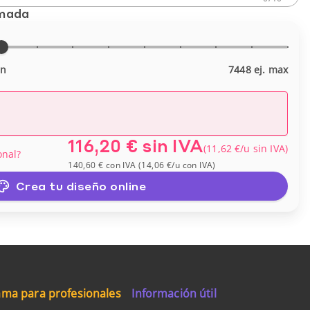
imada
in
7448 ej. max
116,20 €
sin IVA
(
11,62 €
/u
sin IVA
)
onal?
140,60 €
con IVA
(
14,06 €
/u
con IVA
)
Crea tu diseño online
ma para profesionales
Información útil