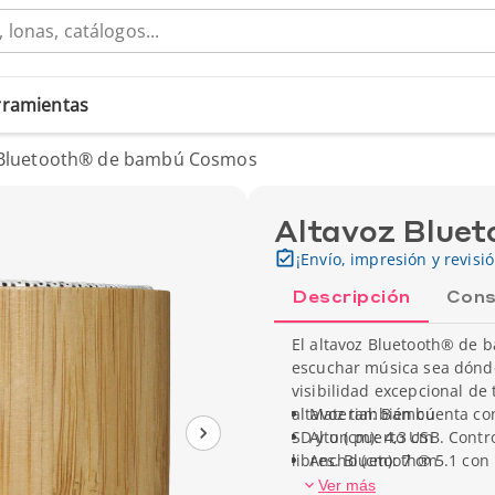
erramientas
 Bluetooth® de bambú Cosmos
Altavoz Blue
¡Envío, impresión y revisi
Descripción
Cons
El altavoz Bluetooth® de 
escuchar música sea dónde
visibilidad excepcional de 
altavoz también cuenta con
Material: Bambú
SD y un puerto USB. Contr
Alto (cm): 4,3 cm
libres. Bluetooth® 5.1 co
Ancho (cm): 7 cm
Peso unitario: 112 g
Ver más