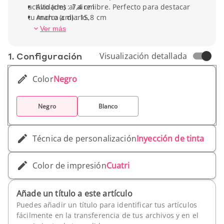
actividades al aire libre. Perfecto para destacar
Alto (cm) : 7,4 cm
tu marca a diario.
Ancho (cm) : 15,8 cm
Profundidad (cm) : 3,1 cm
Ver más
Peso unitario : 298 g
1. Conf­iguración
Visualización detallada
Color
Negro
Negro
Blanco
Técnica de personalización
Inyección de tinta
Color de impresión
Cuatri
Añade un título a este artículo
Puedes añadir un título para identificar tus artículos
fácilmente en la transferencia de tus archivos y en el