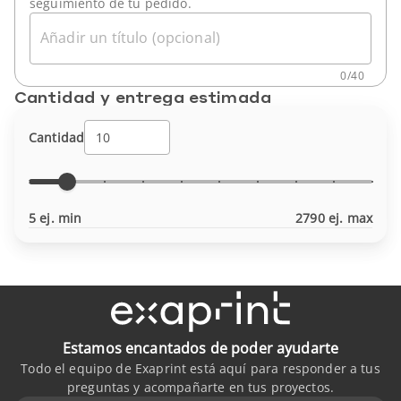
seguimiento de tu pedido.
Añadir un título (opcional)
0
/
40
Cantidad y entrega estimada
Cantidad
5 ej. min
2790 ej. max
Estamos encantados de poder ayudarte
Todo el equipo de Exaprint está aquí para responder a tus
preguntas y acompañarte en tus proyectos.