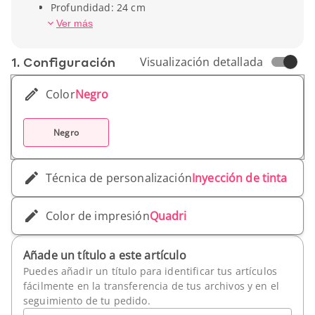
Profundidad: 24 cm
Altura: 0,19 m
Ver más
Peso unitario: 92 g
1. Conf­iguración
Visualización detallada
Color
Negro
Negro
Técnica de personalización
Inyección de tinta
Color de impresión
Quadri
Añade un título a este artículo
Puedes añadir un título para identificar tus artículos
fácilmente en la transferencia de tus archivos y en el
seguimiento de tu pedido.