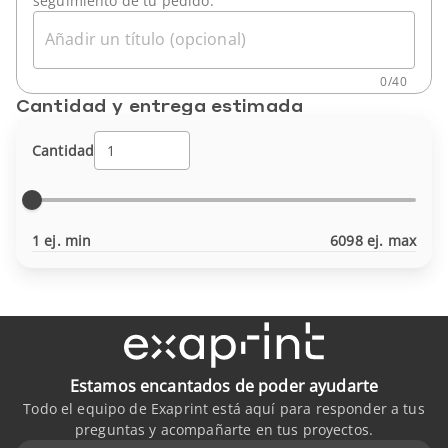
seguimiento de tu pedido.
Añadir un título (opcional)
0
/
40
Cantidad y entrega estimada
Cantidad
1 ej. min
6098 ej. max
Estamos encantados de poder ayudarte
Todo el equipo de Exaprint está aquí para responder a tus
preguntas y acompañarte en tus proyectos.