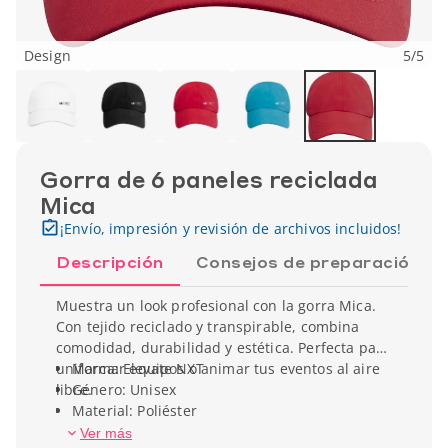
Design
5
/
5
Gorra de 6 paneles reciclada
Mica
¡Envío, impresión y revisión de archivos incluidos!
Descripción
Consejos de preparación
Muestra un look profesional con la gorra Mica.
Con tejido reciclado y transpirable, combina
comodidad, durabilidad y estética. Perfecta para
uniformar equipos o animar tus eventos al aire
Marca: Elevate NXT
libre.
Género: Unisex
Material: Poliéster
Peso unitario: 110 gr
Ver más