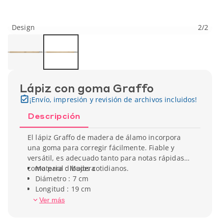
Design
2
/
2
Lápiz con goma Graffo
¡Envío, impresión y revisión de archivos incluidos!
Descripción
El lápiz Graffo de madera de álamo incorpora
una goma para corregir fácilmente. Fiable y
versátil, es adecuado tanto para notas rápidas
como para dibujos cotidianos.
Material : Madera
Diámetro : 7 cm
Longitud : 19 cm
Peso unitario : 5,5 g
Ver más