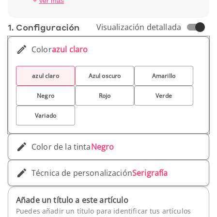
Ver más
maximizar tu visibilidad en ferias comerciales,
eventos de networking y conferencias. Es la
1. Conf­iguración
Visualización detallada
herramienta ideal para reforzar tu imagen de
marca. ¡Haz que tu mensaje llegue con estilo!
Color
azul claro
azul claro
Azul oscuro
Amarillo
Negro
Rojo
Verde
Variado
Color de la tinta
Negro
Técnica de personalización
Serigrafía
Añade un título a este artículo
Puedes añadir un título para identificar tus artículos