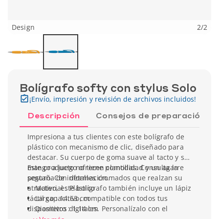
Design
2
/
2
Bolígrafo softy con stylus Solo
¡Envío, impresión y revisión de archivos incluidos!
Descripción
Consejos de preparación
Impresiona a tus clientes con este bolígrafo de
plástico con mecanismo de clic, diseñado para
destacar. Su cuerpo de goma suave al tacto y su
mango a juego ofrecen comodidad y un agarre
Este producto no tiene plantillas. Consulta la
seguro. Con detalles cromados que realzan su
pestaña de información.
atractivo, este bolígrafo también incluye un lápiz
Material : Plástico
táctil capacitivo, compatible con todos tus
Largo : 14.63 cm
dispositivos digitales. Personalízalo con el
Diametro : 1.14 cm
nombre y logotipo de tu empresa para
Peso unitario : 9.07 gr