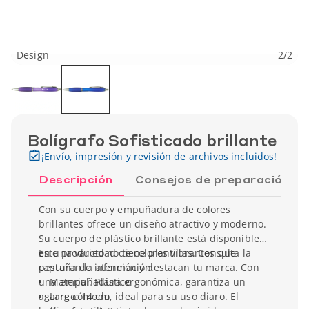
Design
2
/
2
Bolígrafo Sofisticado brillante
¡Envío, impresión y revisión de archivos incluidos!
Descripción
Consejos de preparación
Con su cuerpo y empuñadura de colores
brillantes ofrece un diseño atractivo y moderno.
Su cuerpo de plástico brillante está disponible
en una variedad de colores vibrantes que
Este producto no tiene plantillas. Consulta la
capturan la atención y destacan tu marca. Con
pestaña de información.
una empuñadura ergonómica, garantiza un
Material: Plástico
agarre cómodo, ideal para su uso diaro. El
Largo: 14 cm