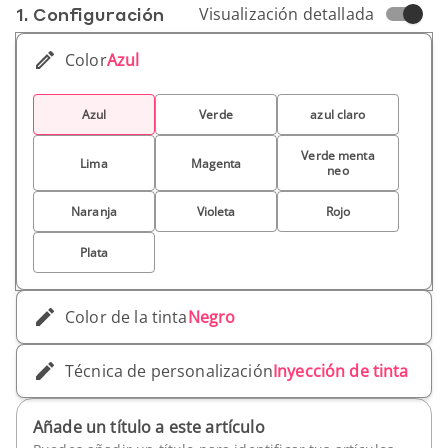
1. Conf­iguración
Visualización detallada
Color
Azul
Azul
Verde
azul claro
Verde menta
Lima
Magenta
neo
Naranja
Violeta
Rojo
Plata
Color de la tinta
Negro
Técnica de personalización
Inyección de tinta
Añade un título a este artículo