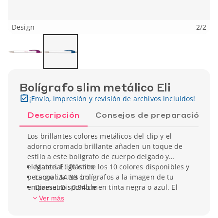
Design
2
/
2
Bolígrafo slim metálico Eli
¡Envío, impresión y revisión de archivos incluidos!
Descripción
Consejos de preparación
Los brillantes colores metálicos del clip y el
adorno cromado brillante añaden un toque de
estilo a este bolígrafo de cuerpo delgado y
elegante. Elige entre los 10 colores disponibles y
Material : Plástico
personaliza tus bolígrafos a la imagen de tu
Largo : 14,99 cm
empresa. Disponible en tinta negra o azul. El
Diametro : 0,94 cm
clip desmontable permite una personalización
Peso unitario : 9,07 gr
Ver más
total del bolígrafo, adaptándolo perfectamente a
la identidad de tu marca.