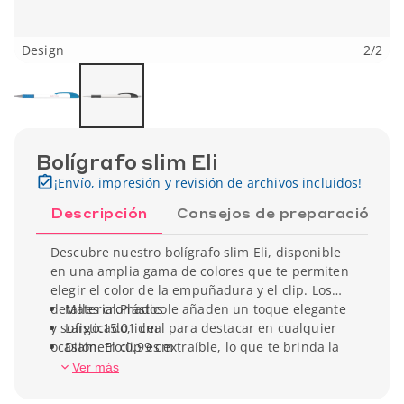
Design
2
/
2
Bolígrafo slim Eli
¡Envío, impresión y revisión de archivos incluidos!
Descripción
Consejos de preparación
Descubre nuestro bolígrafo slim Eli, disponible
en una amplia gama de colores que te permiten
elegir el color de la empuñadura y el clip. Los
detalles cromados le añaden un toque elegante
Material:Plástico
y sofisticado, ideal para destacar en cualquier
Largo:15.01 cm
ocasión. El clip es extraíble, lo que te brinda la
Diametro:0.99 cm
oportunidad de personalizar completamente el
Peso unitario:9.07 gr
Ver más
bolígrafo a tu imagen.