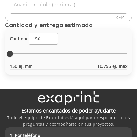
Añadir un título (opcional)
0
/
40
Cantidad y entrega estimada
Cantidad
150 ej. min
10.755 ej. max
Estamos encantados de poder ayudarte
Todo el equipo de Exaprint está aquí para responder a tus
preguntas y acompañarte en tus proyectos.
1. Por teléfono