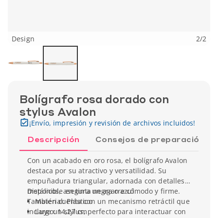
Design
2
/
2
Bolígrafo rosa dorado con
stylus Avalon
¡Envío, impresión y revisión de archivos incluidos!
Descripción
Consejos de preparación
Con un acabado en oro rosa, el bolígrafo Avalon
destaca por su atractivo y versatilidad. Su
empuñadura triangular, adornada con detalles
metálicos, asegura un agarre cómodo y firme.
Disponible en tinta negra o azul
También cuenta con un mecanismo retráctil que
Material: Plástico
incluye un stylus, perfecto para interactuar con
Largo: 14,27 cm