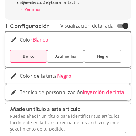
dispositivos de pantalla táctil.
Diametro: 1,04 cm
Peso unitario: 18,14 g
Ver más
1. Conf­iguración
Visualización detallada
Color
Blanco
Blanco
Azul marino
Negro
Color de la tinta
Negro
Técnica de personalización
Inyección de tinta
Añade un título a este artículo
Puedes añadir un título para identificar tus artículos
fácilmente en la transferencia de tus archivos y en el
seguimiento de tu pedido.