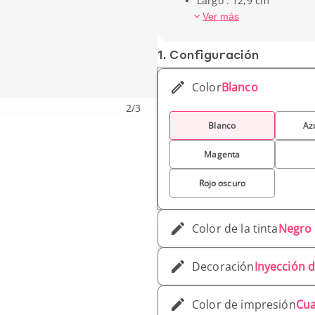
Largo : 12,9 cm
Diametro : 0,85 cm
Ver más
Peso unitario : 11 g
1. Conf­iguración
Color
Blanco
2
/
3
Blanco
Az
Magenta
Rojo oscuro
Color de la tinta
Negro
Decoración
Inyección d
Color de impresión
Cua