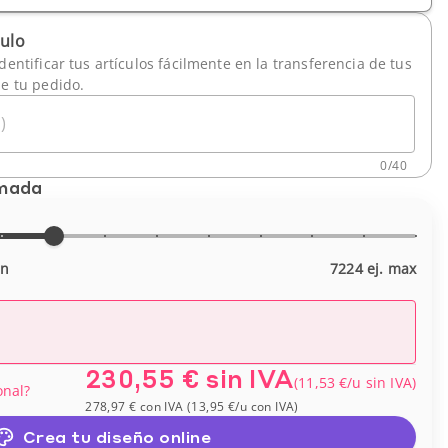
culo
dentificar tus artículos fácilmente en la transferencia de tus
de tu pedido.
)
0
/
40
imada
in
7224 ej. max
230,55 €
sin IVA
(
11,53 €
/u
sin IVA
)
onal?
278,97 €
con IVA
(
13,95 €
/u
con IVA
)
Crea tu diseño online