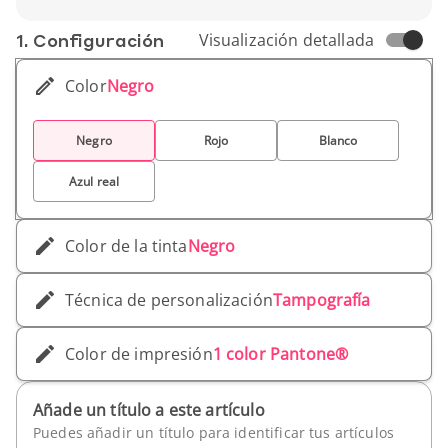
Ideal para empresas que quieran proyectar
imagen responsable y eco-consciente.
1. Conf­iguración
Visualización detallada
Color
Negro
Negro
Rojo
Blanco
Azul real
Color de la tinta
Negro
Técnica de personalización
Tampografía
Color de impresión
1 color Pantone®
Añade un título a este artículo
Puedes añadir un título para identificar tus artículos