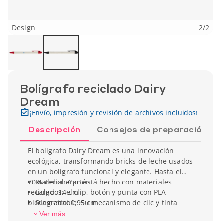
Design
2
/
2
Bolígrafo reciclado Dairy
Dream
¡Envío, impresión y revisión de archivos incluidos!
Descripción
Consejos de preparación
El bolígrafo Dairy Dream es una innovación
ecológica, transformando bricks de leche usados
en un bolígrafo funcional y elegante. Hasta el
70 % del cuerpo está hecho con materiales
Material: Cartón
reciclados; el clip, botón y punta con PLA
Largo: 14 cm
biodegradable. Su mecanismo de clic y tinta
Diametro: 0,95 cm
negra proporcionan escritura fluida y fiable.
Peso unitario: 5,5 g
Ver más