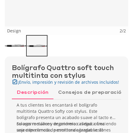
Design
2
/
2
Bolígrafo Quattro soft touch
multitinta con stylus
¡Envío, impresión y revisión de archivos incluidos!
Descripción
Consejos de preparación
A tus clientes les encantará el bolígrafo
multitinta Quattro Softy con stylus. Este
bolígrafo presenta un acabado suave al tacto en
colores metálicos de primera calidad, ofreciendo
Su agarre suave y ergonómico asegura una
una experiencia de escritura agradable. El
sujeción cómoda, permitiendo largas sesiones