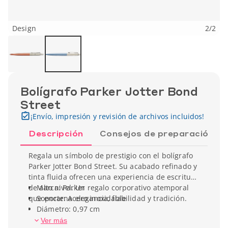
Design
2
/
2
Bolígrafo Parker Jotter Bond
Street
¡Envío, impresión y revisión de archivos incluidos!
Descripción
Consejos de preparación
Regala un símbolo de prestigio con el bolígrafo
Parker Jotter Bond Street. Su acabado refinado y
tinta fluida ofrecen una experiencia de escritura
de alto nivel. Un regalo corporativo atemporal
Marca: Parker
que encarna elegancia, fiabilidad y tradición.
Soporte: Acero inoxidable
Diámetro: 0,97 cm
Longitud: 12,9 cm
Ver más