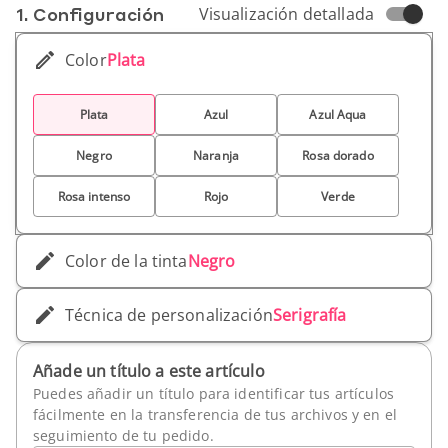
1. Conf­iguración
Visualización detallada
azul, ¡consigue tu paquete hoy mismo y deja la
huella de tu empresa!
Color
Plata
Plata
Azul
Azul Aqua
Negro
Naranja
Rosa dorado
Rosa intenso
Rojo
Verde
Color de la tinta
Negro
Técnica de personalización
Serigrafía
Añade un título a este artículo
Puedes añadir un título para identificar tus artículos
fácilmente en la transferencia de tus archivos y en el
seguimiento de tu pedido.