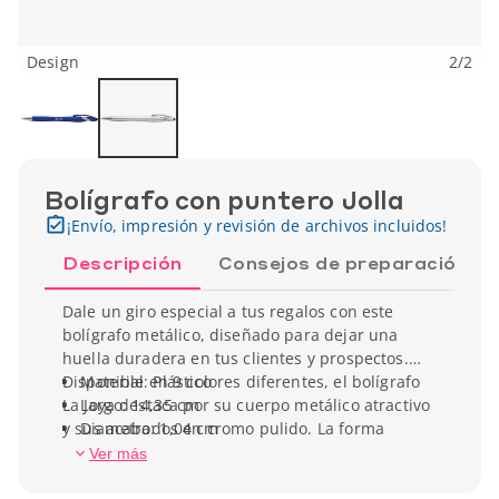
Design
2
/
2
Bolígrafo con puntero Jolla
¡Envío, impresión y revisión de archivos incluidos!
Descripción
Consejos de preparación
Dale un giro especial a tus regalos con este
bolígrafo metálico, diseñado para dejar una
huella duradera en tus clientes y prospectos.
Disponible en 9 colores diferentes, el bolígrafo
Material: Plástico
La Joya destaca por su cuerpo metálico atractivo
Largo: 14,35 cm
y sus acabados en cromo pulido. La forma
Diametro: 1,04 cm
ergonómica de su cuerpo hace que su uso sea
Peso unitario: 9 g
Ver más
más cómodo. El stylus es compatible con todas
las pantallas táctiles. Disponible en tinta negra o