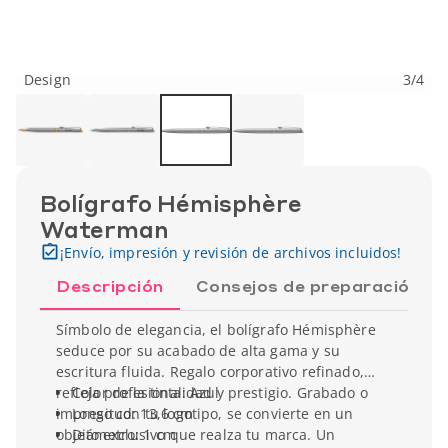
Design
3
/
4
Bolígrafo Hémisphère
Waterman
¡Envío, impresión y revisión de archivos incluidos!
Descripción
Consejos de preparación
Símbolo de elegancia, el bolígrafo Hémisphère
seduce por su acabado de alta gama y su
escritura fluida. Regalo corporativo refinado,
refleja profesionalidad y prestigio. Grabado o
Color de la tinta: Azul
impreso con tu logotipo, se convierte en un
Longitud: 13,6 cm
objeto exclusivo que realza tu marca. Un
Diámetro: 1 cm