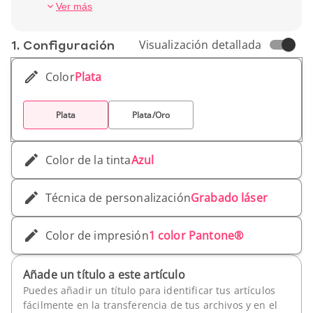
accesorio atemporal para una comunicación
Peso unitario: 25 gr
Ver más
cuidada.
1. Conf­iguración
Visualización detallada
Color
Plata
Plata
Plata/Oro
Color de la tinta
Azul
Técnica de personalización
Grabado láser
Color de impresión
1 color Pantone®
Añade un título a este artículo
Puedes añadir un título para identificar tus artículos
fácilmente en la transferencia de tus archivos y en el