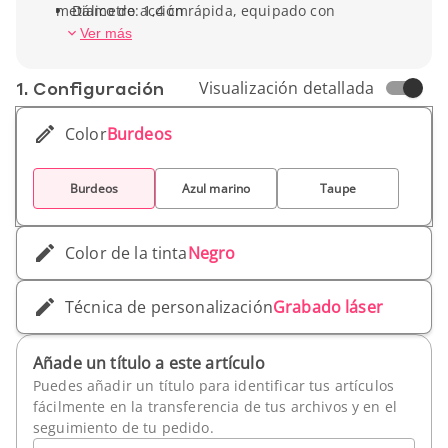
metálico de acción rápida, equipado con
Diametro: 1,4 cm
puntero para escribir y deslizar en pantallas
Peso unitario: 18,14 g
Ver más
táctiles. Disponible en tinta azul o tinta negra.
1. Conf­iguración
Visualización detallada
Color
Burdeos
Burdeos
Azul marino
Taupe
Color de la tinta
Negro
Técnica de personalización
Grabado láser
Añade un título a este artículo
Puedes añadir un título para identificar tus artículos
fácilmente en la transferencia de tus archivos y en el
seguimiento de tu pedido.