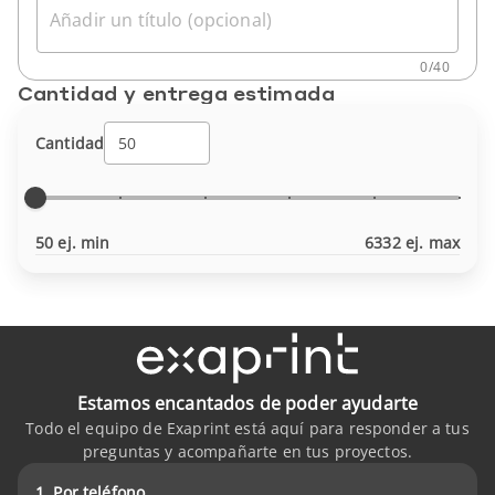
Añadir un título (opcional)
0
/
40
Cantidad y entrega estimada
Cantidad
50 ej. min
6332 ej. max
Estamos encantados de poder ayudarte
Todo el equipo de Exaprint está aquí para responder a tus
preguntas y acompañarte en tus proyectos.
1. Por teléfono