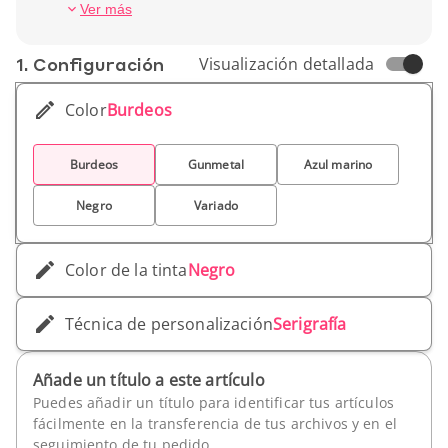
de gel fluida, disfrutarás de una escritura
Peso unitario : 18,14 gr
Ver más
cómoda durante horas. Ideal para quienes
buscan estilo y funcionalidad en cada trazo.
1. Conf­iguración
Visualización detallada
Color
Burdeos
Burdeos
Gunmetal
Azul marino
Negro
Variado
Color de la tinta
Negro
Técnica de personalización
Serigrafía
Añade un título a este artículo
Puedes añadir un título para identificar tus artículos
fácilmente en la transferencia de tus archivos y en el
seguimiento de tu pedido.