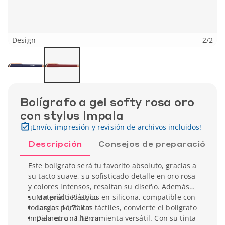
Design
2
/
2
Bolígrafo a gel softy rosa oro
con stylus Impala
¡Envío, impresión y revisión de archivos incluidos!
Descripción
Consejos de preparación
Este bolígrafo será tu favorito absoluto, gracias a
su tacto suave, su sofisticado detalle en oro rosa
y colores intensos, resaltan su diseño. Además,
su un práctico stylus en silicona, compatible con
Material : Plástico
todas las pantallas táctiles, convierte el bolígrafo
Largo : 14,71 cm
Impala en una herramienta versátil. Con su tinta
Diametro : 1,12 cm