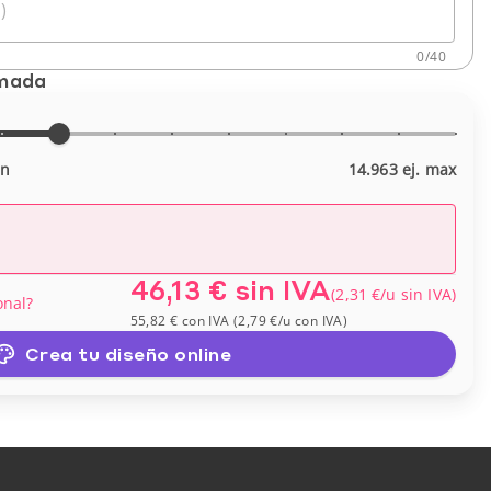
)
0
/
40
imada
in
14.963 ej. max
46,13 €
sin IVA
(
2,31 €
/u
sin IVA
)
onal?
55,82 €
con IVA
(
2,79 €
/u
con IVA
)
Crea tu diseño online