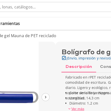
erramientas
de gel Mauna de PET reciclado
Bolígrafo de 
¡Envío, impresión y revisi
Descripción
Cons
Fabricado en rPET recicla
comodidad de escritura. Gra
diario. Ligero y ecológico, 
soporte sencillo y respon
Color de la tinta: Negro
sostenibles.
Longitud: 14,3 cm
Diámetro: 1,2 cm
Peso unitario: 11 g
Ver más