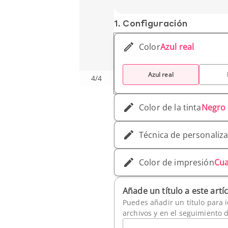
1. Conf­iguración
Color
Azul real
Azul real
4
/
4
Color de la tinta
Negro
Técnica de personaliz
Color de impresión
Cua
Añade un título a este artí
Puedes añadir un título para i
archivos y en el seguimiento 