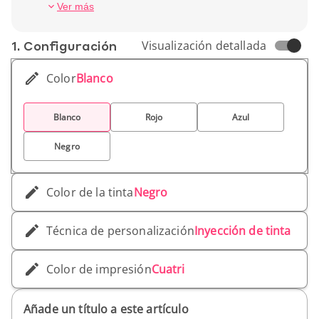
sostenibles y reforzar una imagen de empresa
Peso unitario: 12 gr
Ver más
moderna y responsable.
1. Conf­iguración
Visualización detallada
Color
Blanco
Blanco
Rojo
Azul
Negro
Color de la tinta
Negro
Técnica de personalización
Inyección de tinta
Color de impresión
Cuatri
Añade un título a este artículo