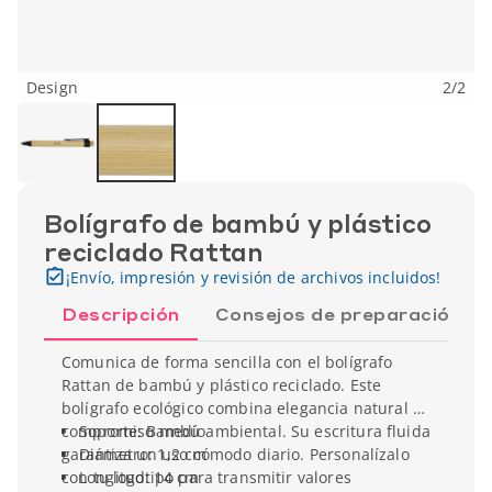
Design
2
/
2
Bolígrafo de bambú y plástico
reciclado Rattan
¡Envío, impresión y revisión de archivos incluidos!
Descripción
Consejos de preparación
Comunica de forma sencilla con el bolígrafo
Rattan de bambú y plástico reciclado. Este
bolígrafo ecológico combina elegancia natural y
compromiso medioambiental. Su escritura fluida
Soporte: Bambú
garantiza un uso cómodo diario. Personalízalo
Diámetro: 1,2 cm
con tu logotipo para transmitir valores
Longitud: 14 cm