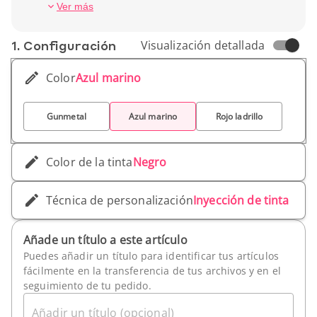
El stylus de silicona es compatible con todas las
Peso unitario: 13,61 g
Ver más
pantallas táctiles (smartphone, tableta y
computadora). Esta disponible en varios colores
1. Conf­iguración
Visualización detallada
y puedes elegir entre tinta negra o azul,
personalizalo con tu logo o mensaje.
Color
Azul marino
Gunmetal
Azul marino
Rojo ladrillo
Color de la tinta
Negro
Técnica de personalización
Inyección de tinta
Añade un título a este artículo
Puedes añadir un título para identificar tus artículos
fácilmente en la transferencia de tus archivos y en el
seguimiento de tu pedido.
Añadir un título (opcional)