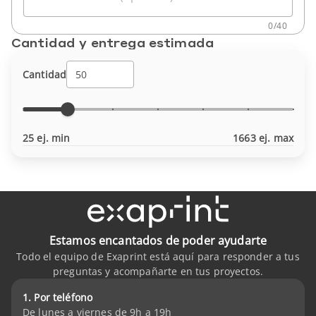
0
/
40
Cantidad y entrega estimada
Cantidad
25 ej. min
1663 ej. max
Estamos encantados de poder ayudarte
Todo el equipo de Exaprint está aquí para responder a tus
preguntas y acompañarte en tus proyectos.
1. Por teléfono
De lunes a viernes de 9h a 19h