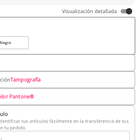
Visualización detallada
Negro
ación
Tampografía
olor Pantone®
culo
dentificar tus artículos fácilmente en la transferencia de tus
de tu pedido.
)