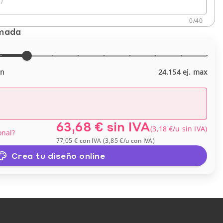
0
/
40
imada
in
24.154 ej. max
63,68 €
sin IVA
(
3,18 €
/u
sin IVA
)
onal?
77,05 €
con IVA
(
3,85 €
/u
con IVA
)
Crea tu diseño online