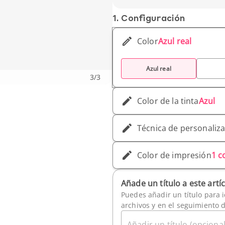
1. Conf­iguración
Color
Azul real
Azul real
3
/
3
Color de la tinta
Azul
Técnica de personaliz
Color de impresión
1 c
Añade un título a este artí
Puedes añadir un título para i
archivos y en el seguimiento 
Añadir un título (opcional