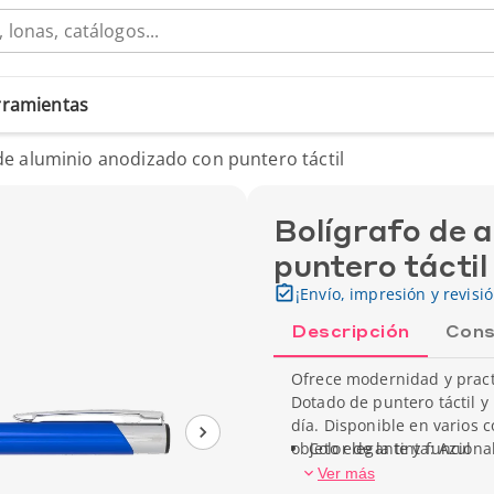
erramientas
de aluminio anodizado con puntero táctil
Bolígrafo de 
puntero táctil
¡Envío, impresión y revisi
Descripción
Cons
Ofrece modernidad y pract
Dotado de puntero táctil y
día. Disponible en varios 
objeto elegante y funciona
Color de la tinta: Azul
Ver más