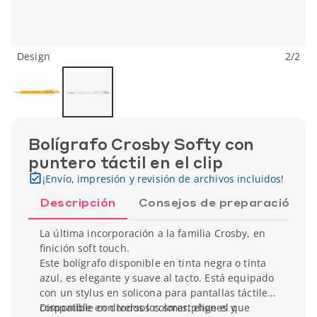
Design
2
/
2
Bolígrafo Crosby Softy con
puntero táctil en el clip
¡Envío, impresión y revisión de archivos incluidos!
Descripción
Consejos de preparación
La última incorporación a la familia Crosby, en
ﬁnición soft touch.
Este bolígrafo disponible en tinta negra o tinta
azul, es elegante y suave al tacto. Está equipado
con un stylus en solicona para pantallas táctile,
compatible con todos los smartphones y
Disponible en diversos colores, elige el que