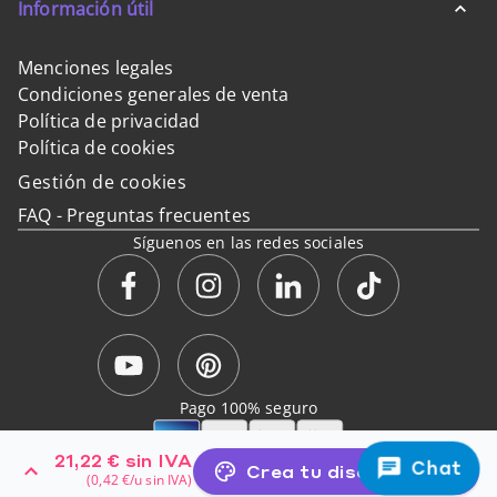
Información útil
Menciones legales
Condiciones generales de venta
Política de privacidad
Política de cookies
Gestión de cookies
FAQ - Preguntas frecuentes
Síguenos en las redes sociales
Pago 100% seguro
21,22 €
sin IVA
Todos los precios no incluyen IVA – Entrega en Península y Baleares.
Chat
Crea tu diseño online
(
0,42 €
/u
sin IVA
)
Exaprint es una marca de Exagroup SAS, a Cimpress Company de capital