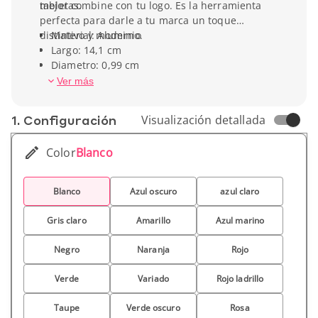
tabletas.
mejor combine con tu logo. Es la herramienta
perfecta para darle a tu marca un toque
distintivo y moderno.
Material: Aluminio
Largo: 14,1 cm
Diametro: 0,99 cm
Peso unitario: 18,14 gr
Ver más
1. Conf­iguración
Visualización detallada
Color
Blanco
Blanco
Azul oscuro
azul claro
Gris claro
Amarillo
Azul marino
Negro
Naranja
Rojo
Verde
Variado
Rojo ladrillo
Taupe
Verde oscuro
Rosa