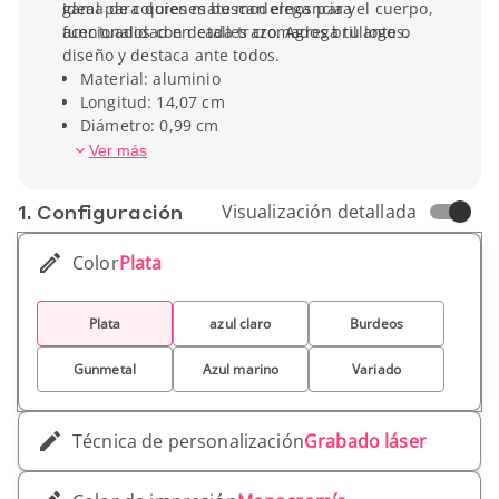
gama de colores mate modernos para el cuerpo,
Ideal para quienes buscan elegancia y
acentuados con detalles cromados brillantes.
funcionalidad en cada trazo. Agrega tu logo o
diseño y destaca ante todos.
Material: aluminio
Longitud: 14,07 cm
Diámetro: 0,99 cm
Peso unitario: 18 g
Ver más
1. Conf­iguración
Visualización detallada
Color
Plata
Plata
azul claro
Burdeos
Gunmetal
Azul marino
Variado
Técnica de personalización
Grabado láser