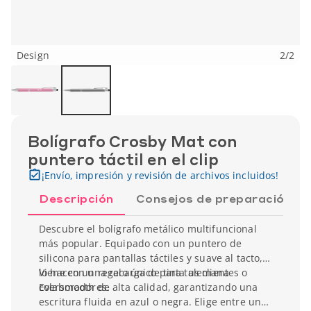
Design
2
/
2
Bolígrafo Crosby Mat con
puntero táctil en el clip
¡Envío, impresión y revisión de archivos incluidos!
Descripción
Consejos de preparación
Descubre el bolígrafo metálico multifuncional
más popular. Equipado con un puntero de
silicona para pantallas táctiles y suave al tacto,
lo hacen un regalo único para tus clientes o
Viene con una recarga de tinta alemana
colaboradores.
Eversmooth de alta calidad, garantizando una
escritura fluida en azul o negra. Elige entre una