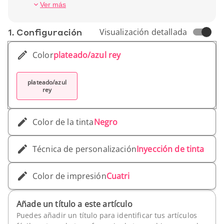
Peso unitario: 12 gr
Ver más
1. Conf­iguración
Visualización detallada
Color
plateado/azul rey
plateado/azul
rey
Color de la tinta
Negro
Técnica de personalización
Inyección de tinta
Color de impresión
Cuatri
Añade un título a este artículo
Puedes añadir un título para identificar tus artículos