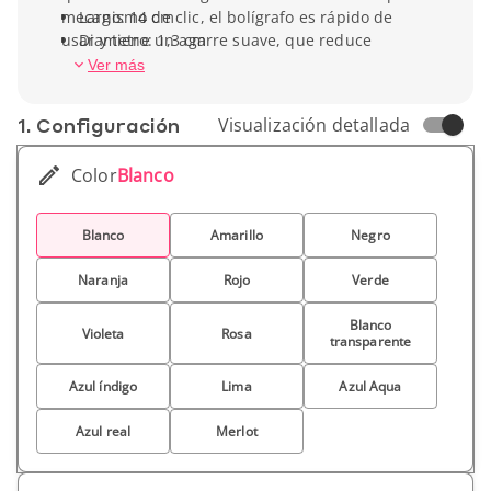
mecanismo de clic, el bolígrafo es rápido de
Largo: 14 cm
usar y tiene un agarre suave, que reduce
Diametro: 1,3 cm
cualquier tensión en la superficie de escritura.
Peso unitario : 11 g
Ver más
El bolígrafo Nash está disponible en 10 colores
diferentes.
1. Conf­iguración
Visualización detallada
Color
Blanco
Blanco
Amarillo
Negro
Naranja
Rojo
Verde
Blanco
Violeta
Rosa
transparente
Azul índigo
Lima
Azul Aqua
Azul real
Merlot