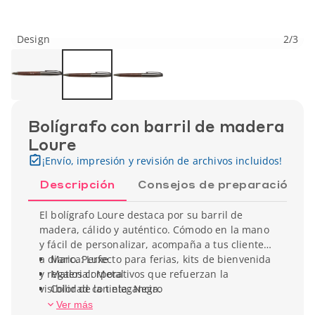
Design
2
/
3
Bolígrafo con barril de madera
Loure
¡Envío, impresión y revisión de archivos incluidos!
Descripción
Consejos de preparación
El bolígrafo Loure destaca por su barril de
madera, cálido y auténtico. Cómodo en la mano
y fácil de personalizar, acompaña a tus clientes
a diario. Perfecto para ferias, kits de bienvenida
Marca: Luxe
y regalos corporativos que refuerzan la
Material: Metal
visibilidad con elegancia.
Color de la tinta: Negro
Longitud: 14,1 cm
Ver más