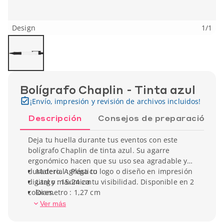
Design
1
/
1
Bolígrafo Chaplin - Tinta azul
¡Envío, impresión y revisión de archivos incluidos!
Descripción
Consejos de preparación
Deja tu huella durante tus eventos con este
bolígrafo Chaplin de tinta azul. Su agarre
ergonómico hacen que su uso sea agradable y
duradero. Agrega tu logo o diseño en impresión
Material : Plástico
digital y maximiza tu visibilidad. Disponible en 2
Largo : 15.24 cm
colores.
Diametro : 1,27 cm
Peso unitario : 9.07 gr
Ver más