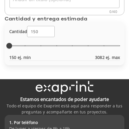
0
/
40
Cantidad y entrega estimada
Cantidad
150 ej. min
3082 ej. max
Estamos encantados de poder ayudarte
Todo el equipo de Exaprint está aquí para responder a tus
preguntas y acompañarte en tus proyectos.
1. Por teléfono
De lunes a viernes de 9h a 19h