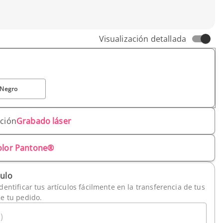
m
Visualización detallada
Negro
ación
Grabado láser
olor Pantone®
culo
dentificar tus artículos fácilmente en la transferencia de tus
de tu pedido.
)