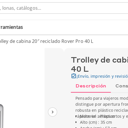
erramientas
olley de cabina 20″ reciclado Rover Pro 40 L
Trolley de cab
40 L
¡Envío, impresión y revisi
Descripción
Cons
Pensado para viajeros mode
distingue por apertura fro
robusta en plástico recic
rápidos en aeropuertos y e
Material : Plástico
Alto (cm) : 35 cm