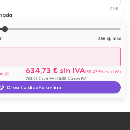
0
/
40
imada
in
466 ej. max
634,73 €
sin IVA
(
63,47 €
/u
sin IVA
)
onal?
768,02 €
con IVA
(
76,80 €
/u
con IVA
)
Crea tu diseño online