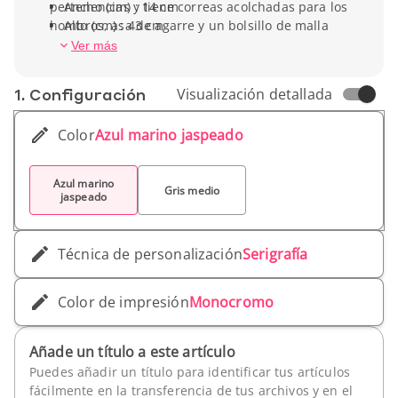
pertenencias y tiene correas acolchadas para los
Ancho (cm) : 14 cm
hombros, asa de agarre y un bolsillo de malla
Alto (cm) : 43 cm
para la botella de agua. Elige el color y
Peso unitario : 340 gr
Ver más
personalízala con tu logotipo.
1. Conf­iguración
Visualización detallada
Color
Azul marino jaspeado
Azul marino
Gris medio
jaspeado
Técnica de personalización
Serigrafía
Color de impresión
Monocromo
Añade un título a este artículo
Puedes añadir un título para identificar tus artículos
fácilmente en la transferencia de tus archivos y en el