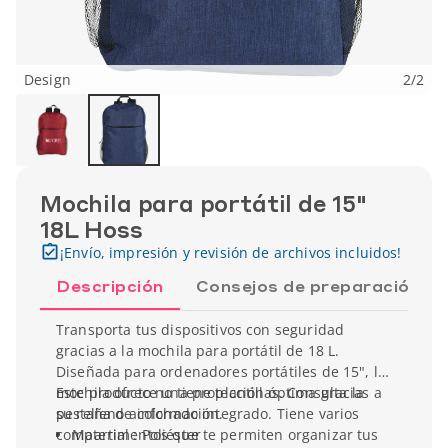
Design
2
/
2
Mochila para portátil de 15"
18L Hoss
¡Envío, impresión y revisión de archivos incluidos!
Descripción
Consejos de preparación
Transporta tus dispositivos con seguridad
gracias a la mochila para portátil de 18 L.
Diseñada para ordenadores portátiles de 15", la
mochila ofrece una protección óptima gracias a
Este producto no tiene plantillas. Consulta la
su relleno acolchado integrado. Tiene varios
pestaña de información.
compartimentos que te permiten organizar tus
Material : Poliéster