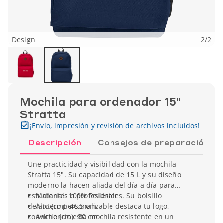
Design
2
/
2
Mochila para ordenador 15"
Stratta
¡Envío, impresión y revisión de archivos incluidos!
Descripción
Consejos de preparación
Une practicidad y visibilidad con la mochila
Stratta 15". Su capacidad de 15 L y su diseño
moderno la hacen aliada del día a día para
estudiantes o profesionales. Su bolsillo
Material: 100% Poliéster
delantero personalizable destaca tu logo,
Alto (cm): 46,5 cm
convirtiendo esta mochila resistente en un
Ancho (cm): 30 cm