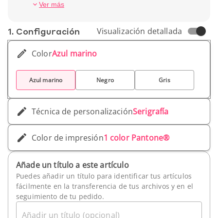
soporte móvil y eficaz para campañas, eventos y
Profundidad (cm): 14 cm
Ver más
dotaciones.
Peso unitario: 300 g
1. Conf­iguración
Visualización detallada
Color
Azul marino
Azul marino
Negro
Gris
Técnica de personalización
Serigrafía
Color de impresión
1 color Pantone®
Añade un título a este artículo
Puedes añadir un título para identificar tus artículos
fácilmente en la transferencia de tus archivos y en el
seguimiento de tu pedido.
Añadir un título (opcional)