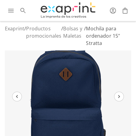
Exaprint
/
Productos
/
Bolsas y
/
Mochila para
promocionales
Maletas
ordenador 15"
Stratta