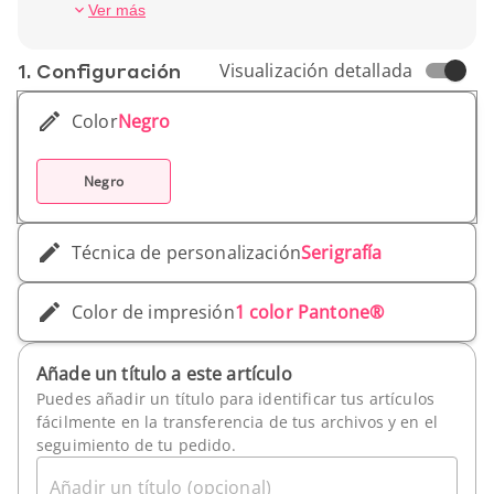
Peso unitario: 337 gr
Ver más
1. Conf­iguración
Visualización detallada
Color
Negro
Negro
Técnica de personalización
Serigrafía
Color de impresión
1 color Pantone®
Añade un título a este artículo
Puedes añadir un título para identificar tus artículos
fácilmente en la transferencia de tus archivos y en el
seguimiento de tu pedido.
Añadir un título (opcional)