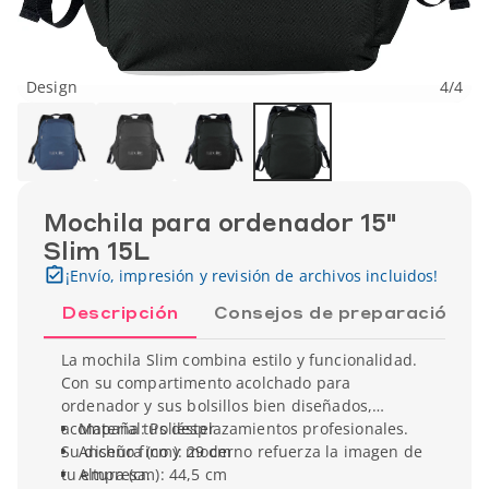
Design
4
/
4
Mochila para ordenador 15"
Slim 15L
¡Envío, impresión y revisión de archivos incluidos!
Descripción
Consejos de preparación
La mochila Slim combina estilo y funcionalidad.
Con su compartimento acolchado para
ordenador y sus bolsillos bien diseñados,
acompaña tus desplazamientos profesionales.
Material: Poliéster
Su diseño fino y moderno refuerza la imagen de
Anchura (cm): 29 cm
tu empresa.
Altura (cm): 44,5 cm