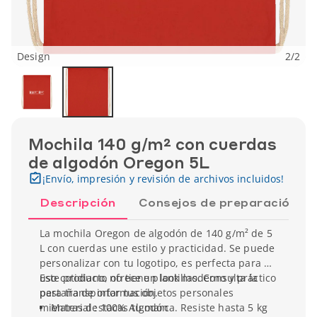
Design
2
/
2
Mochila 140 g/m² con cuerdas
de algodón Oregon 5L
¡Envío, impresión y revisión de archivos incluidos!
Descripción
Consejos de preparación
La mochila Oregon de algodón de 140 g/m² de 5
L con cuerdas une estilo y practicidad. Se puede
personalizar con tu logotipo, es perfecta para un
uso cotidiano, ofrece un look moderno y práctico
Este producto no tiene plantillas. Consulta la
para transportar tus objetos personales
pestaña de información.
mientras destacas tu marca. Resiste hasta 5 kg
Material : 100% Algodón