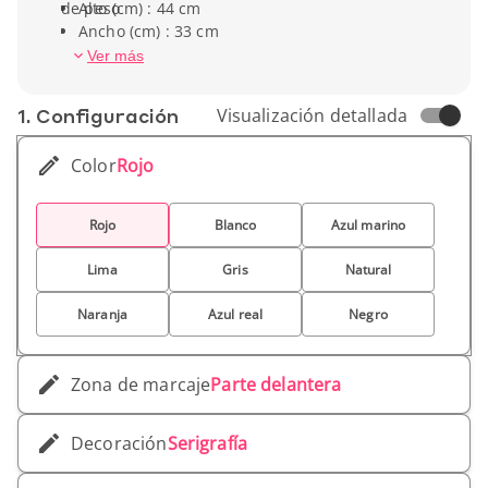
de peso
Alto (cm) : 44 cm
Ancho (cm) : 33 cm
Peso unitario : 80 gr
Ver más
1. Conf­iguración
Visualización detallada
Color
Rojo
Rojo
Blanco
Azul marino
Lima
Gris
Natural
Naranja
Azul real
Negro
Zona de marcaje
Parte delantera
Decoración
Serigrafía