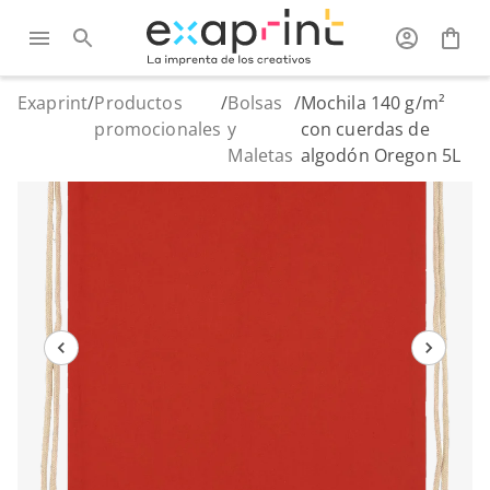
Exaprint
/
Productos
/
Bolsas
/
Mochila 140 g/m²
promocionales
y
con cuerdas de
Maletas
algodón Oregon 5L