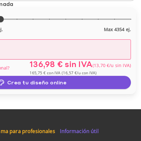
imada
j.
Max 4354 ej.
136,98 €
sin IVA
(
13,70 €
/u
sin IVA
)
onal?
165,75 €
con IVA
(
16,57 €
/u
con IVA
)
Crea tu diseño online
ma para profesionales
Información útil