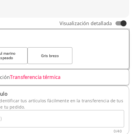
Visualización detallada
ul marino
Gris brezo
aspeado
ación
Transferencia térmica
culo
dentificar tus artículos fácilmente en la transferencia de tus
de tu pedido.
)
0
/
40