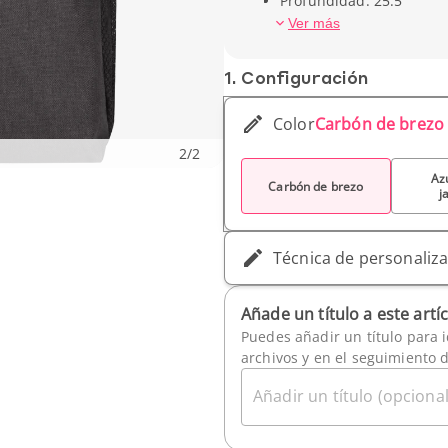
Profundidad: 25.5
Peso unitario: 340 gr
Ver más
1. Conf­iguración
Color
Carbón de brezo
2
/
2
Az
Carbón de brezo
j
Técnica de personaliz
Añade un título a este artí
Puedes añadir un título para i
archivos y en el seguimiento 
Añadir un título (opcional