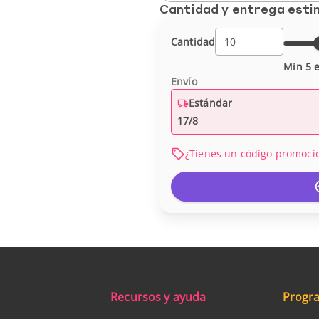
Cantidad y entrega est
Cantidad
Min 5 e
Envío
Estándar
17/8
¿Tienes un código promoci
Recursos y ayuda
Progra