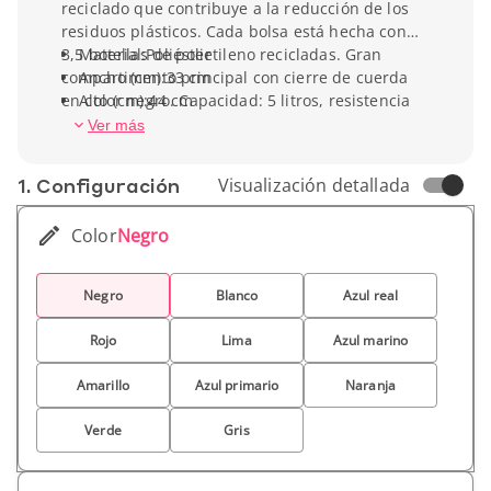
reciclado que contribuye a la reducción de los
residuos plásticos. Cada bolsa está hecha con
3,5 botellas de polietileno recicladas. Gran
Material:Poliéster
compartimento principal con cierre de cuerda
Ancho (cm):33 cm
en color negro. Capacidad: 5 litros, resistencia
Alto (cm):44 cm
para hasta 5 kg de peso.
Profundidad:33 cm
Ver más
Peso unitario:45 gr
1. Conf­iguración
Visualización detallada
Color
Negro
Negro
Blanco
Azul real
Rojo
Lima
Azul marino
Amarillo
Azul primario
Naranja
Verde
Gris