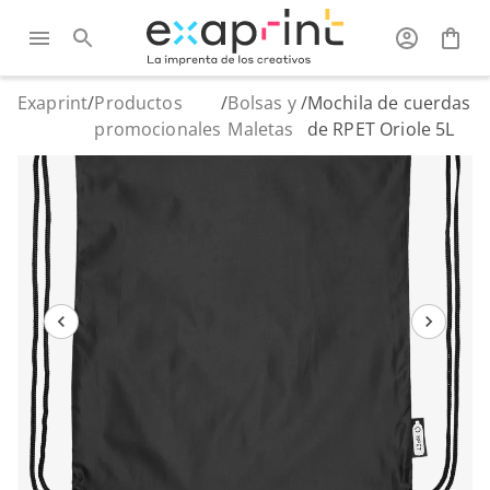
Exaprint
/
Productos
/
Bolsas y
/
Mochila de cuerdas
promocionales
Maletas
de RPET Oriole 5L