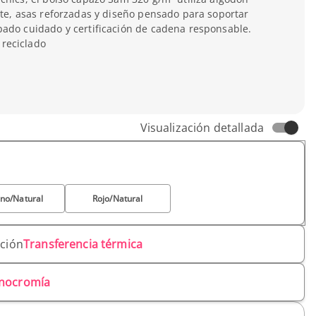
nte, asas reforzadas y diseño pensado para soportar
bado cuidado y certificación de cadena responsable.
 reciclado
m
Visualización detallada
no/Natural
Rojo/Natural
ación
Transferencia térmica
nocromía