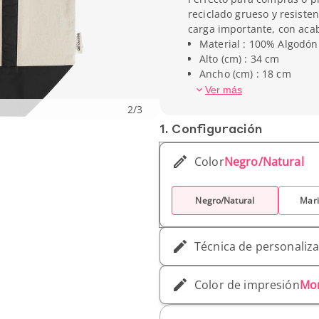
reciclado grueso y resiste
carga importante, con aca
Material : 100% Algodón
Alto (cm) : 34 cm
Ancho (cm) : 18 cm
Profundidad (cm) : 48 c
Ver más
2
/
3
1. Conf­iguración
Color
Negro/Natural
Negro/Natural
Mari
Técnica de personaliz
Color de impresión
Mo