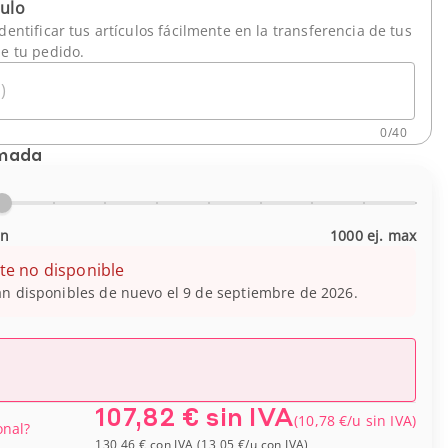
culo
dentificar tus artículos fácilmente en la transferencia de tus
de tu pedido.
)
0
/
40
imada
in
1000 ej. max
te no disponible
n disponibles de nuevo el 9 de septiembre de 2026.
107,82 €
sin IVA
(
10,78 €
/u
sin IVA
)
onal?
130,46 €
con IVA
(
13,05 €
/u
con IVA
)