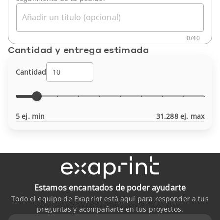
Añadir un título (opcional)
0
/
40
Cantidad y entrega estimada
Cantidad
5 ej. min
31.288 ej. max
Estamos encantados de poder ayudarte
Todo el equipo de Exaprint está aquí para responder a tus
preguntas y acompañarte en tus proyectos.