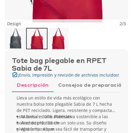
Design
2
/
3
Tote bag plegable en RPET
Sabia de 7L
¡Envío, impresión y revisión de archivos incluidos!
Descripción
Consejos de preparación
Lleva un estilo de vida más ecológico con
nuestra bolsa tote plegable Sabia de 7 L hecha
de PET reciclado. Ligera, resistente y compacta,
esta bolsa es una alternativa sostenible a las
Material : 100% Poliéster
bolsas de plástico de un solo uso. Su diseño
Ancho (cm) : 38 cm
plegable hace que sea fácil de transportar y
Alto (cm) : 40 cm