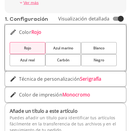
guardar, es una compañera ideal para tus
Peso unitario : 44 g
Ver más
compras.
1. Conf­iguración
Visualización detallada
Color
Rojo
Rojo
Azul marino
Blanco
Azul real
Carbón
Negro
Técnica de personalización
Serigrafía
Color de impresión
Monocromo
Añade un título a este artículo
Puedes añadir un título para identificar tus artículos
fácilmente en la transferencia de tus archivos y en el
seguimiento de tu pedido.