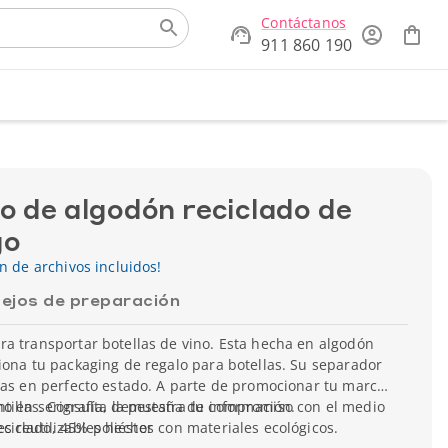
Contáctanos
911 860 190
o de algodón reciclado de
go
ón de archivos incluidos!
ejos de preparación
a transportar botellas de vino. Esta hecha en algodón
iona tu packaging de regalo para botellas. Su separador
las en perfecto estado. A parte de promocionar tu marca
ho en serigrafía, demuestra tu compromiso con el medio
ntillas. Consulta la pestaña de información.
s reutilizables hechos con materiales ecológicos.
ciclado, 45% poliéster