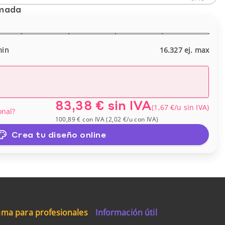
imada
min
16.327 ej. max
83,38 €
sin IVA
(
1,67 €
/u
sin IVA
)
onal?
100,89 €
con IVA
(
2,02 €
/u
con IVA
)
Crea tu diseño online
ma para profesionales
Información útil