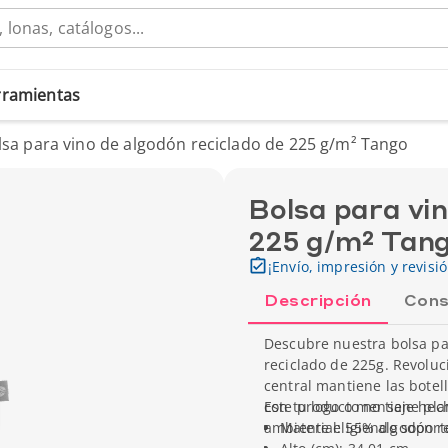
erramientas
lsa para vino de algodón reciclado de 225 g/m² Tango
Bolsa para vin
225 g/m² Tan
¡Envío, impresión y revisi
Descripción
Cons
Descubre nuestra bolsa par
reciclado de 225g. Revoluc
central mantiene las botel
con tu logo o mensaje hec
Este producto no tiene pla
ambiente eligiendo soporte
Material: 55% algodón re