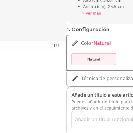
Alto (cm): 34,01 cm
Ancho (cm): 25,5 cm
Peso unitario: 95,25 g
Ver más
1. Conf­iguración
Color
Natural
1
/
1
Natural
Técnica de personaliz
Añade un título a este artí
Puedes añadir un título para i
archivos y en el seguimiento 
Añadir un título (opcional