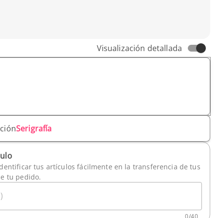
Visualización detallada
ación
Serigrafía
culo
dentificar tus artículos fácilmente en la transferencia de tus
de tu pedido.
)
0
/
40