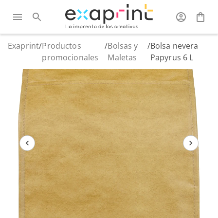
Exaprint
/
Productos
/
Bolsas y
/
Bolsa nevera
promocionales
Maletas
Papyrus 6 L