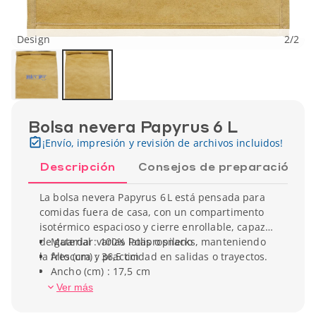
Design
2
/
2
Bolsa nevera Papyrus 6 L
¡Envío, impresión y revisión de archivos incluidos!
Descripción
Consejos de preparación
La bolsa nevera Papyrus 6 L está pensada para
comidas fuera de casa, con un compartimento
isotérmico espacioso y cierre enrollable, capaz
de guardar varias latas o snacks, manteniendo
Material : 100% Polipropileno
la frescura y practicidad en salidas o trayectos.
Alto (cm) : 36,5 cm
Ancho (cm) : 17,5 cm
Profundidad (cm) : 25,5 cm
Ver más
Peso unitario : 50 g