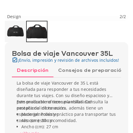
Design
2
/
2
Bolsa de viaje Vancouver 35L
¡Envío, impresión y revisión de archivos incluidos!
Descripción
Consejos de preparación
La bolsa de viaje Vancouver de 35 L está
diseñada para responder a tus necesidades
durante tus viajes. Con su diseño espacioso y
personalizable ofrece una visibilidad
Este producto no tiene plantillas. Consulta la
excepcional de tu marca, además tiene un
pestaña de información.
espacio generoso y práctico para transportar tus
Material: Poliéster
cosas con estilo y comodidad.
Alto (cm): 30 cm
Ancho (cm): 27 cm
Profundidad (cm): 53 cm